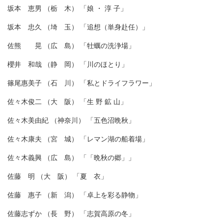
坂本 恵男 （栃 木） 「娘 ・ 淳 子」
坂本 忠久 （埼 玉） 「追想（単身赴任）」
佐熊 晃 （広 島） 「牡蠣の洗浄場」
櫻井 和哉 （静 岡） 「川のほとり」
篠尾惠美子 （石 川） 「私とドライフラワー」
佐々木俊二 （大 阪） 「生 野 鉱 山」
佐々木美由紀 （神奈川） 「五色沼晩秋」
佐々木康夫 （宮 城） 「レマン湖の船着場」
佐々木義興 （広 島） 「「晩秋の郷」」
佐藤 明 （大 阪） 「夏 衣」
佐藤 惠子 （新 潟） 「卓上を彩る静物」
佐藤志ずか （長 野） 「志賀高原の冬」