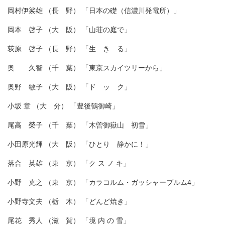
岡村伊裟雄 （長 野） 「日本の礎（信濃川発電所）」
岡本 啓子 （大 阪） 「山荘の庭で」
荻原 啓子 （長 野） 「生 き る」
奥 久智 （千 葉） 「東京スカイツリーから」
奥野 敏子 （大 阪） 「ド ッ ク」
小坂 章 （大 分） 「豊後鶴御崎」
尾高 榮子 （千 葉） 「木曽御嶽山 初雪」
小田原光輝 （大 阪） 「ひとり 静かに！」
落合 英雄 （東 京） 「ク ス ノ キ」
小野 克之 （東 京） 「カラコルム・ガッシャーブルム4」
小野寺文夫 （栃 木） 「どんど焼き」
尾花 秀人 （滋 賀） 「境 内 の 雪」