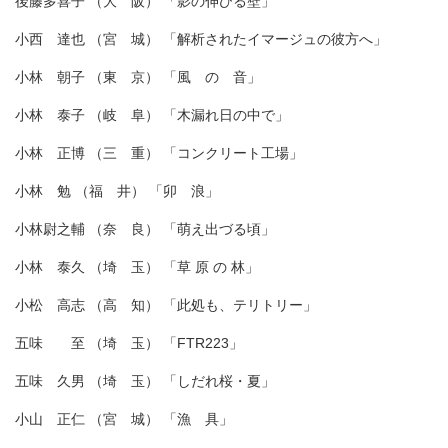
後藤多喜子 （大 阪） 「影の伸びる壁」
小西 達也 （宮 城） 「解析されたイマージュの彼方へ」
小林 朝子 （東 京） 「風 の 音」
小林 泰子 （岐 阜） 「木漏れ日の中で」
小林 正博 （三 重） 「コンクリート工場」
小林 勉 （福 井） 「卯 浪」
小林尉之輔 （奈 良） 「萌え出づる頃」
小林 泰久 （埼 玉） 「草 原 の 林」
小松 高志 （高 知） 「此処も、テリトリー」
五味 至 （埼 玉） 「FTR223」
五味 久男 （埼 玉） 「しだれ桜・夏」
小山 正仁 （宮 城） 「漁 具」