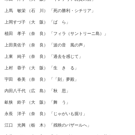
上馬 敏栄 （石 川） 「死の勝利・シチリア」
上岡すづ子 （大 阪） 「ば ら」
植田 孝子 （奈 良） 「フィラ（サントリーニ島）」
上田美佐子 （奈 良） 「波の音 風の声」
上東 純子 （奈 良） 「過去を感じて」
上村 蓉子 （大 阪） 「生 き る」
宇田 春美 （奈 良） 「「刻」夢殿」
内田八千代 （広 島） 「秋 思」
畝狭 鈴子 （大 阪） 「舞 う」
永長 洋子 （奈 良） 「じゃがいも掘り」
江口 光興 （栃 木） 「残映のバザールへ」