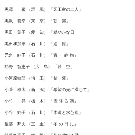
黒澤 馨 （群 馬） 「図工室の二人」
黒沢 義幸 （東 京） 「朝 霧」
黒田 葉子 （愛 知） 「穏やかな日」
黒田和加奈 （石 川） 「追 憶」
元角 純子 （石 川） 「青 ・ 静 物」
功野 智恵子 （広 島） 「茜 空」
小河原敏郎 （埼 玉） 「枯 蓮」
小菅 雄太 （新 潟） 「希望の光に満ちて」
小竹 昇 （栃 木） 「雪 降 る 朝」
小谷 純子 （石 川） 「木道と水芭蕉」
後藤 邦夫 （三 重） 「冬 の 日 に」