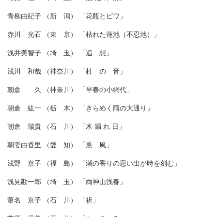
青柳由紀子 （新 潟） 「花瓶とビワ」
赤川 光石 （東 京） 「枯れた蓮池（不忍池）」
浅井美智子 （埼 玉） 「追 想」
浅川 和哉 （神奈川） 「杜 の 音」
朝倉 久 （神奈川） 「早春の小網代」
朝倉 紘一 （栃 木） 「きらめく雨の大通り」
朝倉 瑞貴 （石 川） 「木 漏 れ 日」
朝妻由香里 （愛 知） 「薫 風」
浅野 京子 （福 島） 「潮の香りの思い出が時を刻む」
浅見勘一郎 （埼 玉） 「両神山浅春」
葦名 京子 （石 川） 「祈」