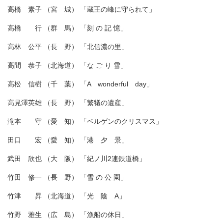
高橋 素子 （宮 城） 「蔵王の峰に守られて」
高橋 行 （群 馬） 「刻 の 記 憶」
高林 公平 （長 野） 「北信濃の里」
高間 恭子 （北海道） 「な ご り 雪」
高松 信樹 （千 葉） 「A wonderful day」
高見澤英雄 （長 野） 「繁犠の遺産」
滝本 守 （愛 知） 「ベルゲンのクリスマス」
田口 宏 （愛 知） 「港 夕 景」
武田 欣也 （大 阪） 「紀ノ川2連鉄道橋」
竹田 修一 （長 野） 「雪 の 公 園」
竹津 昇 （北海道） 「光 陰 A」
竹野 雅生 （広 島） 「漁船の休日」