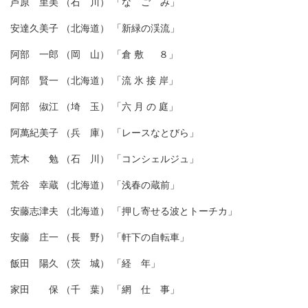
芦原 里美 （石 川） 「な ご み」
安達久美子 （北海道） 「新緑の渓流」
阿部 一郎 （岡 山） 「倉 敷 ８」
阿部 賢一 （北海道） 「流 氷 接 岸」
阿部 俶江 （埼 玉） 「六 月 の 庭」
阿萬紀美子 （兵 庫） 「レースなとびら」
荒木 勉 （石 川） 「コンシェルジュ」
荒谷 幸蔵 （北海道） 「浅春の蔵前」
安藤志津夫 （北海道） 「押し寄せる波とトーチカ」
安藤 庄一 （長 野） 「軒下の自転車」
飯田 陽久 （茨 城） 「経 年」
家田 保 （千 葉） 「網 仕 事」