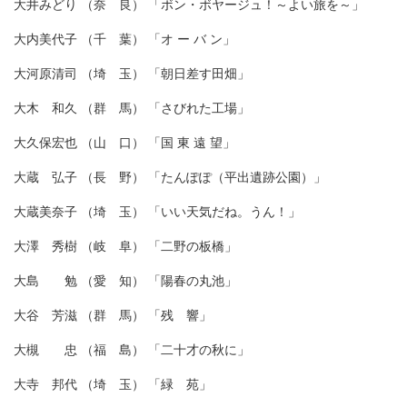
大井みどり （奈 良） 「ボン・ボヤージュ！～よい旅を～」
大内美代子 （千 葉） 「オ ー バ ン」
大河原清司 （埼 玉） 「朝日差す田畑」
大木 和久 （群 馬） 「さびれた工場」
大久保宏也 （山 口） 「国 東 遠 望」
大蔵 弘子 （長 野） 「たんぽぽ（平出遺跡公園）」
大蔵美奈子 （埼 玉） 「いい天気だね。うん！」
大澤 秀樹 （岐 阜） 「二野の板橋」
大島 勉 （愛 知） 「陽春の丸池」
大谷 芳滋 （群 馬） 「残 響」
大槻 忠 （福 島） 「二十才の秋に」
大寺 邦代 （埼 玉） 「緑 苑」