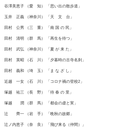
谷澤美恵子 （愛 知） 「思い出の散歩道」
玉井 正義 （神奈川） 「天 文 台」
田村 公男 （三 重） 「南 国 の 民」
田村 清明 （群 馬） 「再生を待つ」
田村 武弘 （神奈川） 「夏 が 来 た」
田村 英昭 （石 川） 「夕暮時の古寺名刹」
田村 義和 （埼 玉） 「ま な ざ し」
近越 一女 （石 川） 「コロナ禍の登校2」
塚越 祐三 （長 野） 「待 春 の 里」
塚越 潤 （群 馬） 「都会の虚と実」
辻 齊一 （岩 手） 「晩秋の故郷」
辻ノ内恵子 （奈 良） 「飛び来る（仲間）」