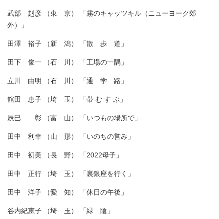
武部 赳彦 （東 京） 「霧のキャッツキル（ニューヨーク郊
外）」
田澤 裕子 （新 潟） 「散 歩 道」
田下 俊一 （石 川） 「工場の一隅」
立川 由明 （石 川） 「通 学 路」
舘田 恵子 （埼 玉） 「帯 む す ぶ」
辰巳 彰 （富 山） 「いつもの場所で」
田中 利幸 （山 形） 「いのちの営み」
田中 初美 （長 野） 「2022母子」
田中 正行 （埼 玉） 「裏銀座を行く」
田中 洋子 （愛 知） 「休日の午後」
谷内紀恵子 （埼 玉） 「緑 陰」