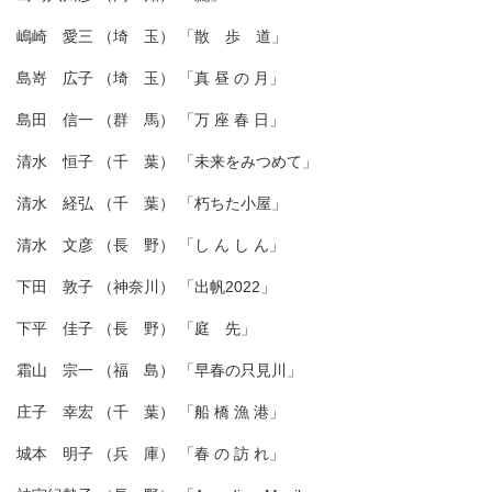
嶋崎 愛三 （埼 玉） 「散 歩 道」
島嵜 広子 （埼 玉） 「真 昼 の 月」
島田 信一 （群 馬） 「万 座 春 日」
清水 恒子 （千 葉） 「未来をみつめて」
清水 経弘 （千 葉） 「朽ちた小屋」
清水 文彦 （長 野） 「し ん し ん」
下田 敦子 （神奈川） 「出帆2022」
下平 佳子 （長 野） 「庭 先」
霜山 宗一 （福 島） 「早春の只見川」
庄子 幸宏 （千 葉） 「船 橋 漁 港」
城本 明子 （兵 庫） 「春 の 訪 れ」