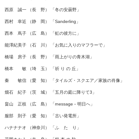
西原 誠一 （長 野） 「冬の安曇野」
西村 幸近 （静 岡） 「Sanderling」
西本 蔦子 （広 島） 「虹の彼方に」
能澤紀美子 （石 川） 「お気に入りのマフラーで」
橋場 房子 （長 野） 「雨上がりの青木湖」
橋本 敏 （埼 玉） 「祈 り の 丘」
秦 敏信 （愛 知） 「タイルズ・スクエア／家族の肖像」
畑石 紀子 （茨 城） 「五月の庭に降りて3」
畠山 正枝 （広 島） 「message－明日へ」
服部 則子 （愛 知） 「古い発電所」
ハナナナオ （神奈川） 「ふ た り」