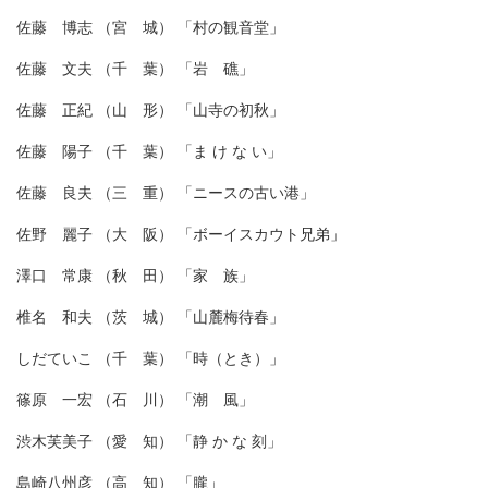
佐藤 博志 （宮 城） 「村の観音堂」
佐藤 文夫 （千 葉） 「岩 礁」
佐藤 正紀 （山 形） 「山寺の初秋」
佐藤 陽子 （千 葉） 「ま け な い」
佐藤 良夫 （三 重） 「ニースの古い港」
佐野 麗子 （大 阪） 「ボーイスカウト兄弟」
澤口 常康 （秋 田） 「家 族」
椎名 和夫 （茨 城） 「山麓梅待春」
しだていこ （千 葉） 「時（とき）」
篠原 一宏 （石 川） 「潮 風」
渋木芙美子 （愛 知） 「静 か な 刻」
島崎八州彦 （高 知） 「朧」