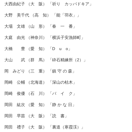
大西由紀子 （大 阪） 「祈り カッパドキア」
大野 美千代 （高 知） 「能「羽衣」」
大場 文雄 （山 形） 「春 一 番」
大庭 由光 （神奈川） 「横浜子安漁師町」
大橋 豊 （愛 知） 「D u o」
大山 武 （群 馬） 「砕石精練所（2）」
岡 みどり （三 重） 「鎮 守 の 森」
岡崎 公輔 （北海道） 「深山の枯木」
岡崎 俊優 （石 川） 「バ イ ク」
岡田 紘次 （愛 知） 「静 か な 日」
岡田 早苗 （大 阪） 「読 書」
岡田 禮子 （大 阪） 「裏道（寒霞渓）」