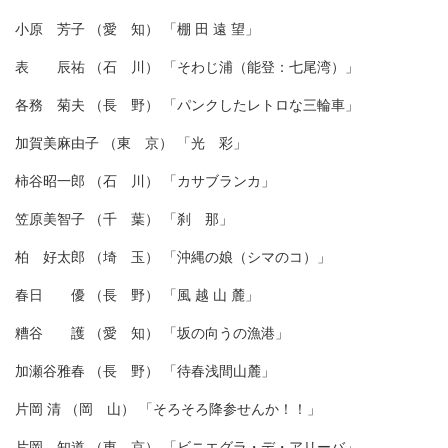
小原 芳子 （愛 知） 「棚 田 遠 望」
表 辰祐 （石 川） 「そわじ浦（能登：七尾湾）」
各務 菊夫 （長 野） 「パンクしたレトロな三輪車」
加賀美麻由子 （東 京） 「光 彩」
柿谷昭一郎 （石 川） 「カサブランカ」
笠原美智子 （千 葉） 「刹 那」
柏 好太郎 （埼 玉） 「沖縄の娘（シマのコ）」
春日 優 （長 野） 「風 越 山 麓」
糟谷 護 （愛 知） 「坂の向うの漁港」
加瀬谷雅春 （長 野） 「待春浅間山麓」
片岡 清 （岡 山） 「そろそろ降参せんか！！」
片岡 知道 （東 京） 「ビニエグラ・デ・アリーバ」