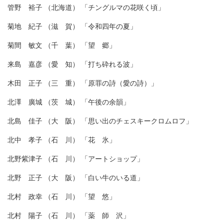
管野 裕子 （北海道） 「チングルマの花咲く頃」
菊地 紀子 （滋 賀） 「令和四年の夏」
菊間 敏文 （千 葉） 「望 郷」
来島 嘉彦 （愛 知） 「打ち砕れる波」
木田 正子 （三 重） 「原罪の詩（愛の詩）」
北澤 廣城 （茨 城） 「午後の余韻」
北島 佳子 （大 阪） 「思い出のチェスキークロムロフ」
北中 孝子 （石 川） 「花 氷」
北野紫津子 （石 川） 「アートショップ」
北野 正子 （大 阪） 「白い牛のいる道」
北村 政幸 （石 川） 「望 悠」
北村 陽子 （石 川） 「薬 師 沢」