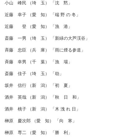
小山 峰民 （埼 玉） 「沈 黙」
近藤 幸子 （愛 知） 「端 野 の 冬」
近藤 登 （愛 知） 「漁 港」
斎藤 一男 （埼 玉） 「新緑の大芦渓谷」
斉藤 忠臣 （兵 庫） 「雨に煙る参道」
斉藤 幸男 （千 葉） 「漁 場」
斎藤 佳子 （埼 玉） 「劫」
坂井 信行 （新 潟） 「初 夏」
酒井 英哉 （新 潟） 「秋 日 和」
酒井 桃子 （新 潟） 「木 洩 れ 日」
榊原 慶次郎 （愛 知） 「向 寒」
榊原 専二 （愛 知） 「勝 利」