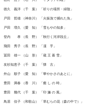
徳久 義洋 （千 葉） 「祈りの場所・緑陰」
戸田 哲雄 （神奈川） 「火振漁で捕れた魚」
戸田 増久 （愛 知） 「雪もやの知多」
登内 孝 （長 野） 「秋行く河岸段丘」
飛田 秀子 （長 野） 「凜 乎」
冨田 雄一 （山 形） 「蔵 王 暮 雪」
友杉知恵子 （千 葉） 「懐 古」
外山 順子 （愛 知） 「華やかさのあとに」
豊田 満春 （香 川） 「癒 し の 時」
豊田 幾代 （千 葉） 「印 旛 の 風」
鳥居 佳子 （和歌山） 「草むらの花（森の中で）」