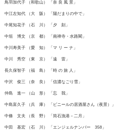
鳥羽加代子 （和歌山） 「奈 良 風 景」
中江左知代 （大 阪） 「陽だまりの中で」
中尾知花子 （石 川） 「夕 刻」
中垣 博文 （京 都） 「南禅寺・水路閣」
中川寿美子 （愛 知） 「マ リ ー ナ」
中川 秀空 （東 京） 「遠 雷」
長久保智子 （福 島） 「時 の 旅 人」
中沢 俊三 （奈 良） 「信濃なごり雪」
仲島 進一 （山 形） 「忘 我」
中島富久子 （兵 庫） 「ビニールの居酒屋さん（夜景）」
中條 文夫 （長 野） 「筒石漁港－二月」
中田 基宏 （石 川） 「エンジェルナンバー 358」