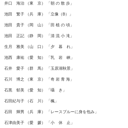
井口 海治 （東 京） 「朝 の 散 歩」
池田 繁子 （兵 庫） 「立像（B）」
池田 貴子 （岡 山） 「田 植 の 頃」
池田 正記 （静 岡） 「清 流 小 滝」
生月 雅美 （山 口） 「夕 暮 れ」
池西 康祐 （愛 知） 「乳 岩 峡」
石井 愛子 （群 馬） 「玉原湖秋景」
石川 博之 （東 京） 「奇 岩 青 海」
石黒 郁美 （愛 知） 「囁 き」
石田紀与子 （石 川） 「楓」
石田 輝男 （兵 庫） 「レースブルーに身を包み」
石津由美子 （愛 媛） 「小 休 止」