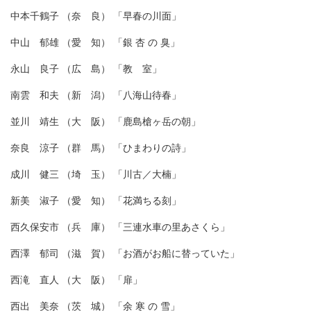
中本千鶴子 （奈 良） 「早春の川面」
中山 郁雄 （愛 知） 「銀 杏 の 臭」
永山 良子 （広 島） 「教 室」
南雲 和夫 （新 潟） 「八海山待春」
並川 靖生 （大 阪） 「鹿島槍ヶ岳の朝」
奈良 涼子 （群 馬） 「ひまわりの詩」
成川 健三 （埼 玉） 「川古／大楠」
新美 淑子 （愛 知） 「花満ちる刻」
西久保安市 （兵 庫） 「三連水車の里あさくら」
西澤 郁司 （滋 賀） 「お酒がお船に替っていた」
西滝 直人 （大 阪） 「扉」
西出 美奈 （茨 城） 「余 寒 の 雪」