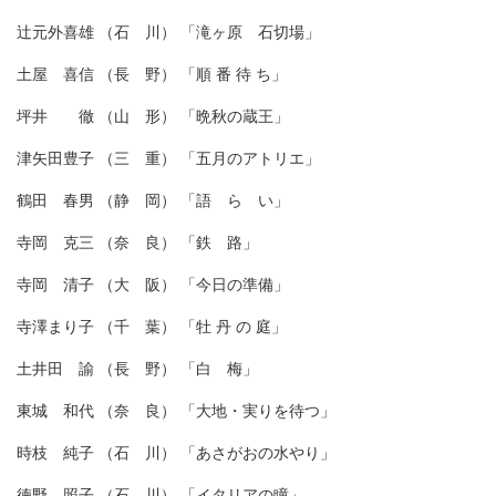
辻元外喜雄 （石 川） 「滝ヶ原 石切場」
土屋 喜信 （長 野） 「順 番 待 ち」
坪井 徹 （山 形） 「晩秋の蔵王」
津矢田豊子 （三 重） 「五月のアトリエ」
鶴田 春男 （静 岡） 「語 ら い」
寺岡 克三 （奈 良） 「鉄 路」
寺岡 清子 （大 阪） 「今日の準備」
寺澤まり子 （千 葉） 「牡 丹 の 庭」
土井田 諭 （長 野） 「白 梅」
東城 和代 （奈 良） 「大地・実りを待つ」
時枝 純子 （石 川） 「あさがおの水やり」
徳野 照子 （石 川） 「イタリアの瞳」