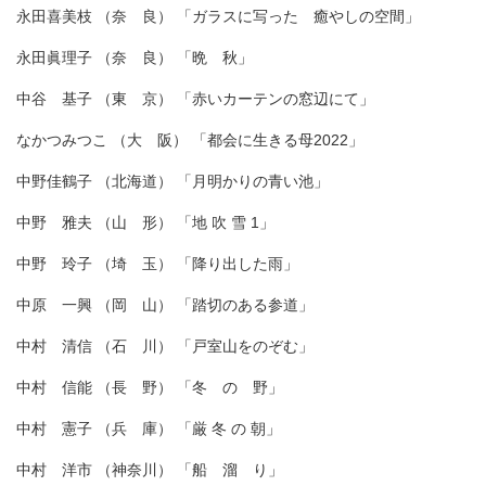
永田喜美枝 （奈 良） 「ガラスに写った 癒やしの空間」
永田眞理子 （奈 良） 「晩 秋」
中谷 基子 （東 京） 「赤いカーテンの窓辺にて」
なかつみつこ （大 阪） 「都会に生きる母2022」
中野佳鶴子 （北海道） 「月明かりの青い池」
中野 雅夫 （山 形） 「地 吹 雪 1」
中野 玲子 （埼 玉） 「降り出した雨」
中原 一興 （岡 山） 「踏切のある参道」
中村 清信 （石 川） 「戸室山をのぞむ」
中村 信能 （長 野） 「冬 の 野」
中村 憲子 （兵 庫） 「厳 冬 の 朝」
中村 洋市 （神奈川） 「船 溜 り」