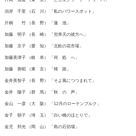
潟岸 千里 （石 川） 「私のパワースポット」
片桐 竹 （長 野） 「蓮 池」
加藤 明子 （長 崎） 「兜率天の彼方へ」
加藤 京子 （愛 知） 「北欧の花市場」
加藤美津子 （岐 阜） 「何 処 へ」
加藤 善昭 （東 京） 「帰 路」
金井美智子 （長 野） 「そよ風につつまれて」
金井 陽子 （群 馬） 「秋 の 声」
金山 一彦 （大 阪） 「12月のローテンブルク」
金子 朝子 （埼 玉） 「白い橋のほとりで」
金児 邦光 （岡 山） 「島の石切場」