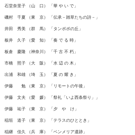
石堂奈里子 （山 口） 「華 や い で」
磯村 千夏 （東 京） 「伝承－雑草たちの詩－」
井田 秀美 （群 馬） 「タンポポの丘」
板井 久子 （愛 知） 「奏 で る 時」
板倉 慶隆 （神奈川） 「千 古 不 朽」
市橋 照子 （大 阪） 「水 辺 の 木」
出浦 和雄 （埼 玉） 「夏 の 耀 き」
伊藤 勉 （東 京） 「リモートの午後」
伊藤 文夫 （愛 媛） 「祭礼「いよ西条祭り」」
伊藤 祐子 （東 京） 「夕 や け」
稲垣 道子 （東 京） 「テラスのひととき」
稲継 佳久 （兵 庫） 「ベンメリア遺跡」