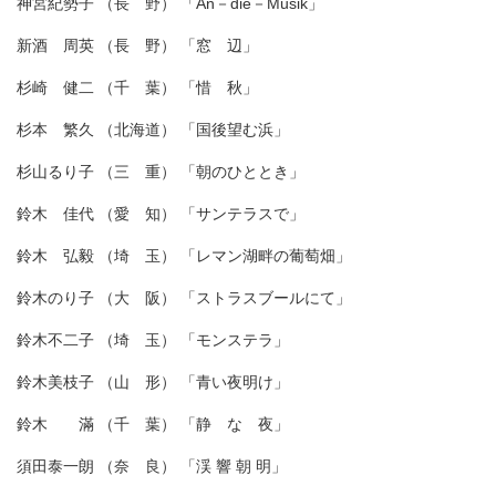
神宮紀勢子 （長 野） 「An－die－Musik」
新酒 周英 （長 野） 「窓 辺」
杉崎 健二 （千 葉） 「惜 秋」
杉本 繁久 （北海道） 「国後望む浜」
杉山るり子 （三 重） 「朝のひととき」
鈴木 佳代 （愛 知） 「サンテラスで」
鈴木 弘毅 （埼 玉） 「レマン湖畔の葡萄畑」
鈴木のり子 （大 阪） 「ストラスブールにて」
鈴木不二子 （埼 玉） 「モンステラ」
鈴木美枝子 （山 形） 「青い夜明け」
鈴木 滿 （千 葉） 「静 な 夜」
須田泰一朗 （奈 良） 「渓 響 朝 明」