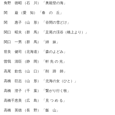
角野 徳昭 （石 川） 「奥能登の海」
関 巌 （愛 知） 「春 の 丘」
関 惠子 （山 形） 「谷間の雪どけ」
関口 昭夫 （群 馬） 「足尾の渓谷（橋上より）」
関口 一男 （群 馬） 「姉 妹」
世良 健司 （北海道） 「森のよどみ」
曽我 清臣 （静 岡） 「軒 先 の 光」
高尾 欽也 （山 口） 「削 蹄 師」
高橋 巨志 （山 形） 「北海の女（ひと）」
高橋 澄子 （千 葉） 「繋がり行く牧」
高橋千恵美 （広 島） 「見 つ め る」
高橋 英徳 （長 野） 「飯 山」