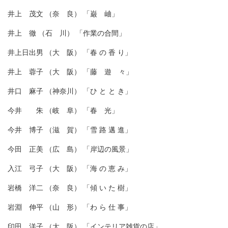
井上 茂文 （奈 良） 「巌 岫」
井上 徹 （石 川） 「作業の合間」
井上日出男 （大 阪） 「春 の 香 り」
井上 蓉子 （大 阪） 「藤 遊 々」
井口 麻子 （神奈川） 「ひ と と き」
今井 朱 （岐 阜） 「春 光」
今井 博子 （滋 賀） 「雪 路 邁 進」
今田 正美 （広 島） 「岸辺の風景」
入江 弓子 （大 阪） 「海 の 恵 み」
岩橋 洋二 （奈 良） 「傾 い た 樹」
岩淵 伸平 （山 形） 「わ ら 仕 事」
印田 洋子 （大 阪） 「インテリア雑貨の店」