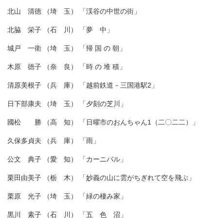
北山 清徳 （埼 玉） 「渓谷の中世の街」
北脇 栄子 （石 川） 「夢 中」
城戸 一衛 （埼 玉） 「帰 国 の 朝」
木原 徳子 （奈 良） 「時 の 堆 積」
清原美根子 （兵 庫） 「越前鉄道－三国港駅2」
日下部康夫 （埼 玉） 「夕刻の芝川」
國松 勝 （高 知） 「日曜市のおんちゃん1（二〇二二）」
久保多貞夫 （兵 庫） 「雨」
公文 典子 （愛 知） 「カーニバル」
栗田由美子 （栃 木） 「妙義の山に雲がちぎれて空を飛ぶ」
栗原 光子 （埼 玉） 「緑の棲み家」
黒川 素子 （石 川） 「五 色 沼」