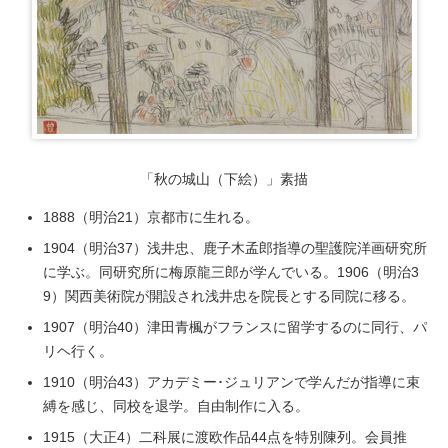
「秋の城山（下絵）」素描
1888（明治21）京都市に生れる。
1904（明治37）浅井忠、鹿子木孟郎指導の聖護院洋画研究所
に学ぶ。同研究所に梅原龍三郎が学んでいる。1906（明治3
9）関西美術院が開設され浅井忠を院長とする同院に移る。
1907（明治40）津田青楓がフランスに留学するのに同行、パ
リヘ行く。
1910（明治43）アカデミー･ジュリアンで学んだが指導に束
縛を感じ、同校を退学。自由制作に入る。
1915（大正4）二科展に渡欧作品44点を特別陳列。会員推