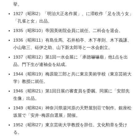
挙。
1927（昭和2）「明治大正名作展」、に滞欧作「足を洗う女」
「孔雀と女」出品。
1935（昭和10）帝国美術院会員に就任。二科会を退会。
1936（昭和11）有島生馬、石井柏亭、木下孝則、木下義謙、
小山敬三、硲伊之助、山下新太郎等と一水会創立。
1937（昭和12）第1回一水会展に「承徳嚇嚇廟」他1点を出
品。門下生が連袖会を結成。
1944（昭和19）梅原龍三郎と共に東京美術学校（東京芸術大
学）教授に就任。
1946（昭和21）第1回日展の審査員を委嘱。同展に「安部先
生像」出品。
1949（昭和24）神奈川県湯河原の天野屋別荘で制作。銀座松
坂屋で「安井･梅原自選展」開催。
1952（昭和27）東京芸術大学教授を辞任。文化勲章を受け
る。