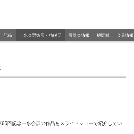
記録
一水会選抜展・精鋭展
展覧会情報
機関紙
会員情報
展
第85回記念一水会展の作品をスライドショーで紹介してい