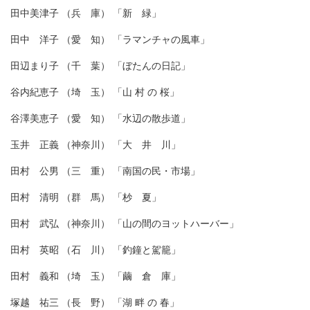
田中美津子 （兵 庫） 「新 緑」
田中 洋子 （愛 知） 「ラマンチャの風車」
田辺まり子 （千 葉） 「ぼたんの日記」
谷内紀恵子 （埼 玉） 「山 村 の 桜」
谷澤美恵子 （愛 知） 「水辺の散歩道」
玉井 正義 （神奈川） 「大 井 川」
田村 公男 （三 重） 「南国の民・市場」
田村 清明 （群 馬） 「杪 夏」
田村 武弘 （神奈川） 「山の間のヨットハーバー」
田村 英昭 （石 川） 「釣鐘と駕籠」
田村 義和 （埼 玉） 「繭 倉 庫」
塚越 祐三 （長 野） 「湖 畔 の 春」