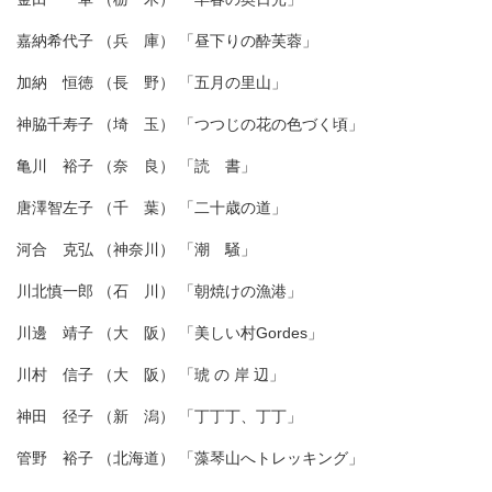
嘉納希代子 （兵 庫） 「昼下りの酔芙蓉」
加納 恒徳 （長 野） 「五月の里山」
神脇千寿子 （埼 玉） 「つつじの花の色づく頃」
亀川 裕子 （奈 良） 「読 書」
唐澤智左子 （千 葉） 「二十歳の道」
河合 克弘 （神奈川） 「潮 騒」
川北慎一郎 （石 川） 「朝焼けの漁港」
川邊 靖子 （大 阪） 「美しい村Gordes」
川村 信子 （大 阪） 「琥 の 岸 辺」
神田 径子 （新 潟） 「丁丁丁、丁丁」
管野 裕子 （北海道） 「藻琴山へトレッキング」