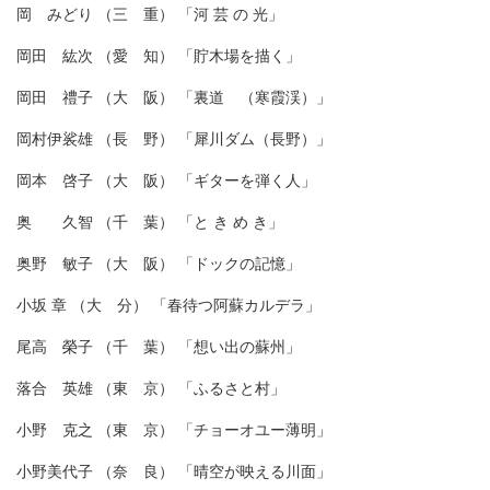
岡 みどり （三 重） 「河 芸 の 光」
岡田 紘次 （愛 知） 「貯木場を描く」
岡田 禮子 （大 阪） 「裏道 （寒霞渓）」
岡村伊裟雄 （長 野） 「犀川ダム（長野）」
岡本 啓子 （大 阪） 「ギターを弾く人」
奥 久智 （千 葉） 「と き め き」
奥野 敏子 （大 阪） 「ドックの記憶」
小坂 章 （大 分） 「春待つ阿蘇カルデラ」
尾高 榮子 （千 葉） 「想い出の蘇州」
落合 英雄 （東 京） 「ふるさと村」
小野 克之 （東 京） 「チョーオユー薄明」
小野美代子 （奈 良） 「晴空が映える川面」