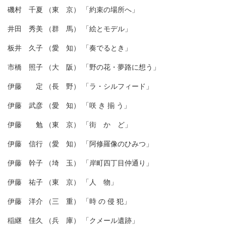
磯村 千夏 （東 京） 「約束の場所へ」
井田 秀美 （群 馬） 「絵とモデル」
板井 久子 （愛 知） 「奏でるとき」
市橋 照子 （大 阪） 「野の花・夢路に想う」
伊藤 定 （長 野） 「ラ・シルフィード」
伊藤 武彦 （愛 知） 「咲 き 揃 う」
伊藤 勉 （東 京） 「街 か ど」
伊藤 信行 （愛 知） 「阿修羅像のひみつ」
伊藤 幹子 （埼 玉） 「岸町四丁目仲通り」
伊藤 祐子 （東 京） 「人 物」
伊藤 洋介 （三 重） 「時 の 侵 犯」
稲継 佳久 （兵 庫） 「クメール遺跡」