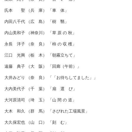
氏本 聖 （兵 庫） 「車 体」
内田八千代 （広 島） 「樹 翳」
内山美和子 （神奈川） 「草 原 の 秋」
永長 洋子 （奈 良） 「柿 の 収 穫」
江口 光興 （栃 木） 「朝霧立ちて」
遠藤 典子 （大 阪） 「回廊（午前）」
大井みどり （奈 良） 「「お待ちしてました」」
大内美代子 （千 葉） 「扇 選 び」
大河原清司 （埼 玉） 「山 間 の 道」
大木 和久 （群 馬） 「さびれた工場風景」
大久保宏也 （山 口） 「刻 む」