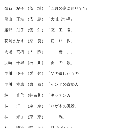
畑石 紀子 （茨 城） 「五月の庭に降りて4」
畠山 正枝 （広 島） 「大 山 遠 望」
服部 則子 （愛 知） 「廃 工 場」
花岡さかえ （奈 良） 「切 り 株」
馬場 克樹 （大 阪） 「「 橋 」」
浜崎 千尋 （石 川） 「春 の 歌」
早川 悦子 （愛 知） 「父の遺したもの」
早川 幸恵 （東 京） 「インドの貴婦人」
林 光代 （神奈川） 「キッチンカー」
林 洋一 （東 京） 「ハザ木の風景」
林 米子 （東 京） 「一 隅」
林 隆次 （静 岡） 「月 あ か り」