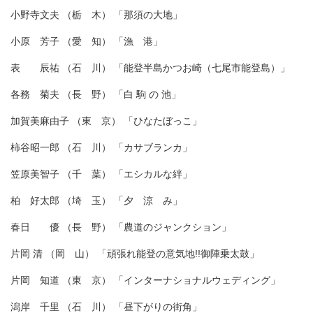
小野寺文夫 （栃 木） 「那須の大地」
小原 芳子 （愛 知） 「漁 港」
表 辰祐 （石 川） 「能登半島かつお崎（七尾市能登島）」
各務 菊夫 （長 野） 「白 駒 の 池」
加賀美麻由子 （東 京） 「ひなたぼっこ」
柿谷昭一郎 （石 川） 「カサブランカ」
笠原美智子 （千 葉） 「エシカルな絆」
柏 好太郎 （埼 玉） 「夕 涼 み」
春日 優 （長 野） 「農道のジャンクション」
片岡 清 （岡 山） 「頑張れ能登の意気地!!御陣乗太鼓」
片岡 知道 （東 京） 「インターナショナルウェディング」
潟岸 千里 （石 川） 「昼下がりの街角」