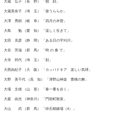
大蔵 弘子 （長 野） 「朝 顔」
大蔵美奈子 （埼 玉） 「柴うららか」
大澤 秀樹 （岐 阜） 「四月の木曽」
大島 勉 （愛 知） 「逞しく生きて」
太田 克彦 （静 岡） 「ある日の宇刈川」
大谷 芳滋 （群 馬） 「時 の 奏 で」
大寺 邦代 （埼 玉） 「刻」
大西由紀子 （大 阪） 「カッパドキア 楽しい気球」
大野 美千代 （高 知） 「津野山神楽 豊穣の舞」
大場 文雄 （山 形） 「春一番を歩く」
大庭 由光 （神奈川） 「門前町散策」
大山 武 （群 馬） 「砕石精錬場（4）」