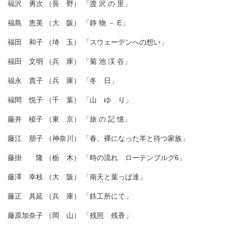
福沢 勇次 （長 野） 「渡 沢 の 里」
福島 恵美 （大 阪） 「静 物 － E」
福田 和子 （埼 玉） 「スウェーデンへの想い」
福田 文明 （兵 庫） 「菊 池 渓 谷」
福永 貴子 （兵 庫） 「冬 日」
福間 悦子 （千 葉） 「山 ゆ り」
藤井 稜子 （東 京） 「旅 の 記 憶」
藤江 朋子 （神奈川） 「春、裸になった羊と待つ家族」
藤掛 隆 （栃 木） 「時の流れ ローテンブルグ6」
藤澤 幸枝 （大 阪） 「南天と葉っぱ達」
藤正 具延 （兵 庫） 「鉄工所にて」
藤原加奈子 （岡 山） 「残照 残香」