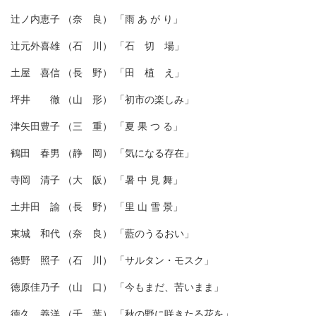
辻ノ内恵子 （奈 良） 「雨 あ が り」
辻元外喜雄 （石 川） 「石 切 場」
土屋 喜信 （長 野） 「田 植 え」
坪井 徹 （山 形） 「初市の楽しみ」
津矢田豊子 （三 重） 「夏 果 つ る」
鶴田 春男 （静 岡） 「気になる存在」
寺岡 清子 （大 阪） 「暑 中 見 舞」
土井田 諭 （長 野） 「里 山 雪 景」
東城 和代 （奈 良） 「藍のうるおい」
徳野 照子 （石 川） 「サルタン・モスク」
徳原佳乃子 （山 口） 「今もまだ、苦いまま」
徳久 義洋 （千 葉） 「秋の野に咲きたる花を」