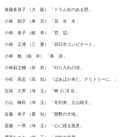
後藤多喜子 （大 阪） 「ドラム缶のある壁」
小林 朝子 （東 京） 「花 水 木」
小林 泰子 （岐 阜） 「窓 辺」
小林 正博 （三 重） 「四日市コンビナート」
小林 勉 （福 井） 「春 涛」
小林尉之輔 （奈 良） 「刈り入れの頃」
小松 高志 （高 知） 「ばあばが来た、テリトリーに。」
五味 久男 （埼 玉） 「蝉 の 渓 谷」
小山 峰民 （埼 玉） 「冬到来、立山晴天」
近藤 幸子 （愛 知） 「開墾の大地」
斎藤 一男 （埼 玉） 「心に残る風景」