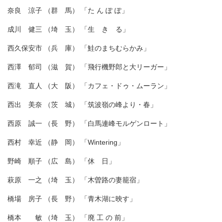
奈良 涼子 （群 馬） 「た ん ぽ ぽ」
成川 健三 （埼 玉） 「生 き る」
西久保安市 （兵 庫） 「鮭のまちむらかみ」
西澤 郁司 （滋 賀） 「飛行機野郎と大リーガー」
西滝 直人 （大 阪） 「カフェ・ドゥ・ムーラン」
西出 美奈 （茨 城） 「筑波嶺の峰より・春」
西原 誠一 （長 野） 「白馬連峰モルゲンロート」
西村 幸近 （静 岡） 「Wintering」
野崎 順子 （広 島） 「休 日」
萩原 一之 （埼 玉） 「木曽路の妻籠宿」
橋場 房子 （長 野） 「青木湖に映す」
橋本 敏 （埼 玉） 「廃 工 の 前」