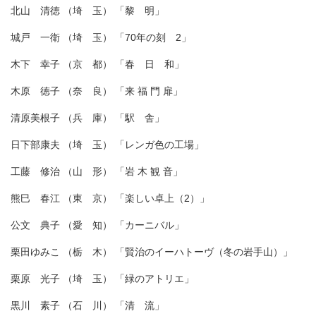
北山 清徳 （埼 玉） 「黎 明」
城戸 一衛 （埼 玉） 「70年の刻 2」
木下 幸子 （京 都） 「春 日 和」
木原 徳子 （奈 良） 「来 福 門 扉」
清原美根子 （兵 庫） 「駅 舎」
日下部康夫 （埼 玉） 「レンガ色の工場」
工藤 修治 （山 形） 「岩 木 観 音」
熊巳 春江 （東 京） 「楽しい卓上（2）」
公文 典子 （愛 知） 「カーニバル」
栗田ゆみこ （栃 木） 「賢治のイーハトーヴ（冬の岩手山）」
栗原 光子 （埼 玉） 「緑のアトリエ」
黒川 素子 （石 川） 「清 流」