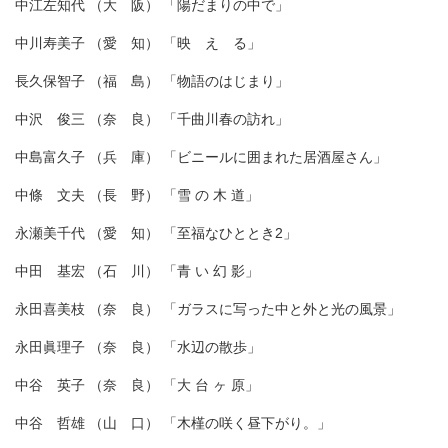
中江左知代 （大 阪） 「陽だまりの中で」
中川寿美子 （愛 知） 「映 え る」
長久保智子 （福 島） 「物語のはじまり」
中沢 俊三 （奈 良） 「千曲川春の訪れ」
中島富久子 （兵 庫） 「ビニールに囲まれた居酒屋さん」
中條 文夫 （長 野） 「雪 の 木 道」
永瀬美千代 （愛 知） 「至福なひととき2」
中田 基宏 （石 川） 「青 い 幻 影」
永田喜美枝 （奈 良） 「ガラスに写った中と外と光の風景」
永田眞理子 （奈 良） 「水辺の散歩」
中谷 英子 （奈 良） 「大 台 ヶ 原」
中谷 哲雄 （山 口） 「木槿の咲く昼下がり。」