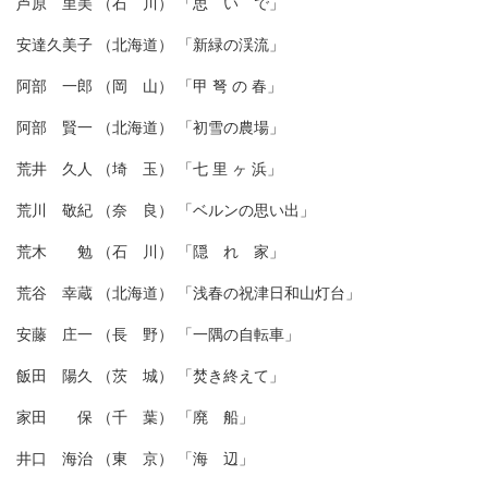
芦原 里美 （石 川） 「思 い で」
安達久美子 （北海道） 「新緑の渓流」
阿部 一郎 （岡 山） 「甲 弩 の 春」
阿部 賢一 （北海道） 「初雪の農場」
荒井 久人 （埼 玉） 「七 里 ヶ 浜」
荒川 敬紀 （奈 良） 「ベルンの思い出」
荒木 勉 （石 川） 「隠 れ 家」
荒谷 幸蔵 （北海道） 「浅春の祝津日和山灯台」
安藤 庄一 （長 野） 「一隅の自転車」
飯田 陽久 （茨 城） 「焚き終えて」
家田 保 （千 葉） 「廃 船」
井口 海治 （東 京） 「海 辺」