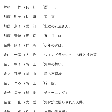
片桐 竹 （長 野） 「暦 日」
加藤 明子 （長 崎） 「遠 雷」
加藤 京子 （愛 知） 「北欧の花屋さん」
加藤 善昭 （東 京） 「五 月 雨」
金井 陽子 （群 馬） 「少年の夢は」
金山 一彦 （大 阪） 「ウィンドラッシュ川のほとり散策」
金子 朝子 （埼 玉） 「河畔の想い」
金児 邦光 （岡 山） 「島の石切場」
金子 つる （埼 玉） 「緑 陰」
金子 康子 （群 馬） 「チューニング」
金佐 直 （大 阪） 「熔解炉に照らされた天井」
金田 卓 （栃 木） 「早春の奥日光」