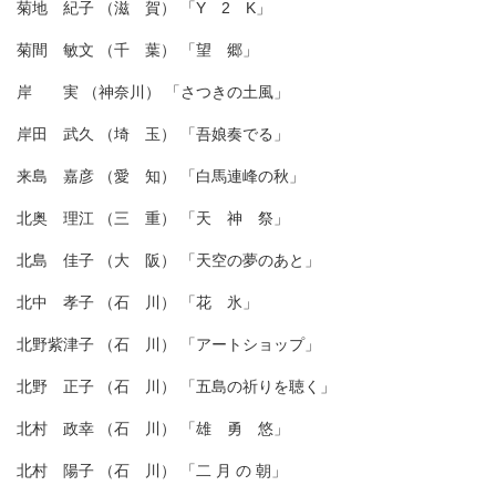
菊地 紀子 （滋 賀） 「Y 2 K」
菊間 敏文 （千 葉） 「望 郷」
岸 実 （神奈川） 「さつきの土風」
岸田 武久 （埼 玉） 「吾娘奏でる」
来島 嘉彦 （愛 知） 「白馬連峰の秋」
北奥 理江 （三 重） 「天 神 祭」
北島 佳子 （大 阪） 「天空の夢のあと」
北中 孝子 （石 川） 「花 氷」
北野紫津子 （石 川） 「アートショップ」
北野 正子 （石 川） 「五島の祈りを聴く」
北村 政幸 （石 川） 「雄 勇 悠」
北村 陽子 （石 川） 「二 月 の 朝」