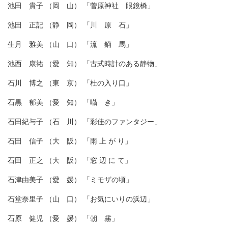
池田 貴子 （岡 山） 「菅原神社 眼鏡橋」
池田 正記 （静 岡） 「川 原 石」
生月 雅美 （山 口） 「流 鏑 馬」
池西 康祐 （愛 知） 「古式時計のある静物」
石川 博之 （東 京） 「杜の入り口」
石黒 郁美 （愛 知） 「囁 き」
石田紀与子 （石 川） 「彩佳のファンタジー」
石田 信子 （大 阪） 「雨 上 が り」
石田 正之 （大 阪） 「窓 辺 に て」
石津由美子 （愛 媛） 「ミモザの頃」
石堂奈里子 （山 口） 「お気にいりの浜辺」
石原 健児 （愛 媛） 「朝 霧」