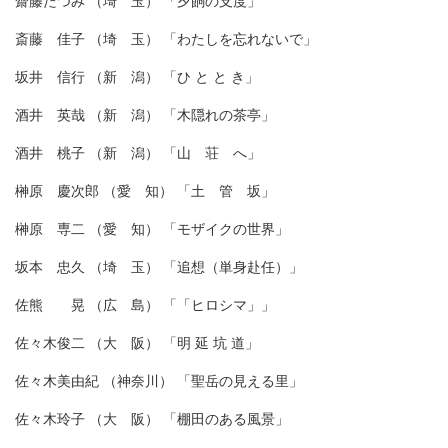
齋藤たつみ （埼 玉） 「夕餉の支度」
斎藤 佳子 （埼 玉） 「わたしを忘れないで」
坂井 信行 （新 潟） 「ひ と と き」
酒井 英哉 （新 潟） 「木隠れの茶亭」
酒井 桃子 （新 潟） 「山 荘 へ」
榊原 慶次郎 （愛 知） 「土 管 坂」
榊原 専二 （愛 知） 「モザイクの世界」
坂本 忠久 （埼 玉） 「追想（単身赴任）」
佐熊 晃 （広 島） 「「ヒロシマ」」
佐々木俊二 （大 阪） 「明 延 坑 道」
佐々木美由紀 （神奈川） 「聖岳の見える里」
佐々木玲子 （大 阪） 「棚田のある風景」