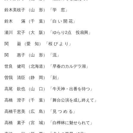
鈴木美枝子 （山 形） 「学 窓」
鈴木 滿 （千 葉） 「白 い 開 花」
瀬川 宏子 （大 阪） 「ゆらり2点 投扇興」
関 巌 （愛 知） 「桜 び よ り」
関 惠子 （山 形） 「流」
世良 健司 （北海道） 「早春のカルデラ湖」
曽我 清臣 （静 岡） 「刻」
高尾 欽也 （山 口） 「牛天神・出番を待つ」
高橋 澄子 （千 葉） 「舞台公演を成し終えて」
高橋千恵美 （広 島） 「見 つ め る」
高橋 素子 （宮 城） 「白樺林に魅せられて」