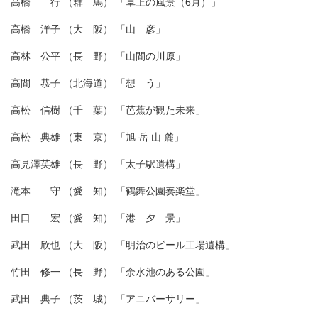
高橋 行 （群 馬） 「卓上の風景（6月）」
高橋 洋子 （大 阪） 「山 彦」
高林 公平 （長 野） 「山間の川原」
高間 恭子 （北海道） 「想 う」
高松 信樹 （千 葉） 「芭蕉が観た未来」
高松 典雄 （東 京） 「旭 岳 山 麓」
高見澤英雄 （長 野） 「太子駅遺構」
滝本 守 （愛 知） 「鶴舞公園奏楽堂」
田口 宏 （愛 知） 「港 夕 景」
武田 欣也 （大 阪） 「明治のビール工場遺構」
竹田 修一 （長 野） 「余水池のある公園」
武田 典子 （茨 城） 「アニバーサリー」