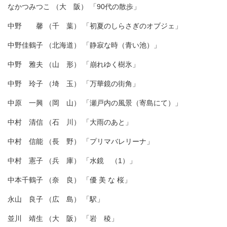
なかつみつこ （大 阪） 「90代の散歩」
中野 馨 （千 葉） 「初夏のしらさぎのオブジェ」
中野佳鶴子 （北海道） 「静寂な時（青い池）」
中野 雅夫 （山 形） 「崩れゆく樹氷」
中野 玲子 （埼 玉） 「万華鏡の街角」
中原 一興 （岡 山） 「瀬戸内の風景（寄島にて）」
中村 清信 （石 川） 「大雨のあと」
中村 信能 （長 野） 「プリマバレリーナ」
中村 憲子 （兵 庫） 「水鏡 （1）」
中本千鶴子 （奈 良） 「優 美 な 桜」
永山 良子 （広 島） 「駅」
並川 靖生 （大 阪） 「岩 稜」