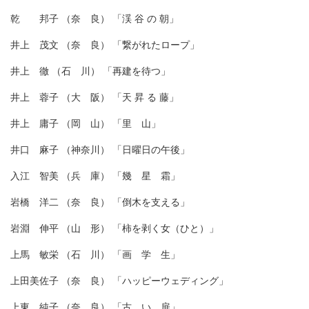
乾 邦子 （奈 良） 「渓 谷 の 朝」
井上 茂文 （奈 良） 「繋がれたロープ」
井上 徹 （石 川） 「再建を待つ」
井上 蓉子 （大 阪） 「天 昇 る 藤」
井上 庸子 （岡 山） 「里 山」
井口 麻子 （神奈川） 「日曜日の午後」
入江 智美 （兵 庫） 「幾 星 霜」
岩橋 洋二 （奈 良） 「倒木を支える」
岩淵 伸平 （山 形） 「柿を剥く女（ひと）」
上馬 敏栄 （石 川） 「画 学 生」
上田美佐子 （奈 良） 「ハッピーウェディング」
上東 純子 （奈 良） 「古 い 扉」