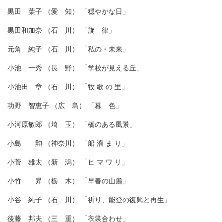
黒田 葉子 （愛 知） 「穏やかな日」
黒田和加奈 （石 川） 「旋 律」
元角 純子 （石 川） 「私の・未来」
小池 一秀 （長 野） 「学校が見える丘」
小池田 章 （石 川） 「牧 歌 の 里」
功野 智恵子 （広 島） 「暮 色」
小河原敏郎 （埼 玉） 「橋のある風景」
小島 勲 （神奈川） 「船 溜 ま り」
小菅 雄太 （新 潟） 「ヒ マ ワ リ」
小竹 昇 （栃 木） 「早春の山麓」
小谷 純子 （石 川） 「祈り、能登の復興と再生」
後藤 邦夫 （三 重） 「衣裳合わせ」