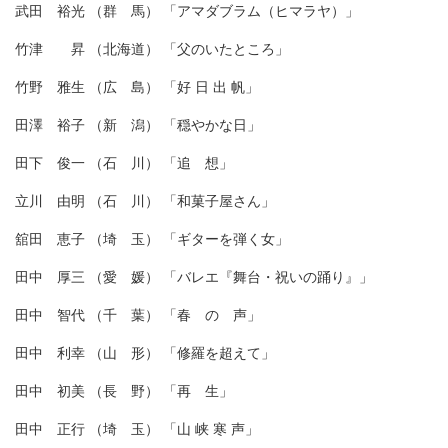
武田 裕光 （群 馬） 「アマダブラム（ヒマラヤ）」
竹津 昇 （北海道） 「父のいたところ」
竹野 雅生 （広 島） 「好 日 出 帆」
田澤 裕子 （新 潟） 「穏やかな日」
田下 俊一 （石 川） 「追 想」
立川 由明 （石 川） 「和菓子屋さん」
舘田 恵子 （埼 玉） 「ギターを弾く女」
田中 厚三 （愛 媛） 「バレエ『舞台・祝いの踊り』」
田中 智代 （千 葉） 「春 の 声」
田中 利幸 （山 形） 「修羅を超えて」
田中 初美 （長 野） 「再 生」
田中 正行 （埼 玉） 「山 峡 寒 声」