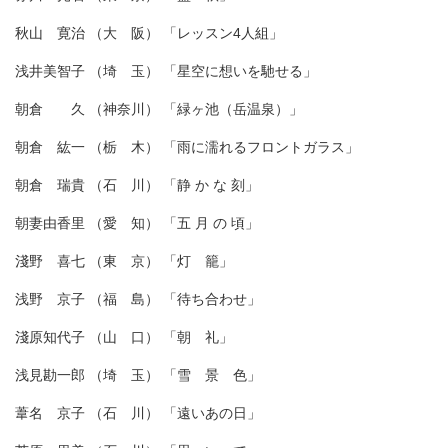
秋山 寛治 （大 阪） 「レッスン4人組」
浅井美智子 （埼 玉） 「星空に想いを馳せる」
朝倉 久 （神奈川） 「緑ヶ池（岳温泉）」
朝倉 紘一 （栃 木） 「雨に濡れるフロントガラス」
朝倉 瑞貴 （石 川） 「静 か な 刻」
朝妻由香里 （愛 知） 「五 月 の 頃」
淺野 喜七 （東 京） 「灯 籠」
浅野 京子 （福 島） 「待ち合わせ」
淺原知代子 （山 口） 「朝 礼」
浅見勘一郎 （埼 玉） 「雪 景 色」
葦名 京子 （石 川） 「遠いあの日」