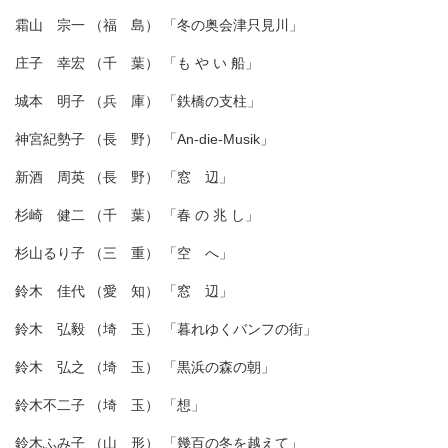
霜山 宗一 （福 島） 「冬の奥会津只見川」
庄子 幸宏 （千 葉） 「も や い 船」
城本 明子 （兵 庫） 「鉄橋の支柱」
神宮紀勢子 （長 野） 「An-die-Musik」
新酒 周英 （長 野） 「窓 辺」
杉崎 健二 （千 葉） 「春 の 兆 し」
杉山るり子 （三 重） 「空 へ」
鈴木 佳代 （愛 知） 「窓 辺」
鈴木 弘毅 （埼 玉） 「暮れゆくバンフの街」
鈴木 弘之 （埼 玉） 「黒浜の森の朝」
鈴木不二子 （埼 玉） 「想」
鈴木ふみ子 （山 形） 「幾百の冬を越えて」