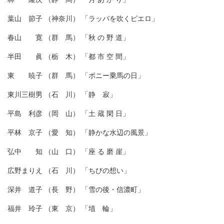
葉山 節子 （神奈川） 「ラッパを吹くピエロ」
春山 寛 （群 馬） 「秋 の 野 道」
半田 眞 （栃 木） 「都 市 空 間」
東 暁子 （群 馬） 「ポニー乗馬の日」
東川三樹男 （石 川） 「静 寂」
平島 利彦 （岡 山） 「土 蔵 閑 日」
平林 京子 （愛 知） 「静かな水辺の風景」
弘中 知 （山 口） 「座 る 磨 崖」
広野まりえ （石 川） 「ちびの想い」
深井 道子 （長 野） 「雪の後・信濃町」
福井 玲子 （東 京） 「埴 輪」