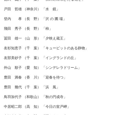
戸田 哲雄 （神奈川） 「水 鏡」
登内 孝 （長 野） 「沢 の 圃 場」
飛田 秀子 （長 野） 「柿」
冨田 雄一 （山 形） 「夕映え蔵王」
友杉知恵子 （千 葉） 「キューピットのある静物」
友部美砂子 （千 葉） 「イングランドの丘」
外山 順子 （愛 知） 「シンデレラドリーム」
豊田 満春 （香 川） 「迎春を待つ」
豊田 幾代 （千 葉） 「浜 風」
鳥羽加代子 （和歌山） 「秋の円成寺」
中居昭二郎 （高 知） 「今日の室戸岬」