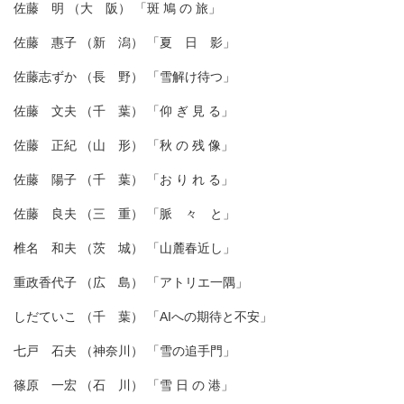
佐藤 明 （大 阪） 「斑 鳩 の 旅」
佐藤 惠子 （新 潟） 「夏 日 影」
佐藤志ずか （長 野） 「雪解け待つ」
佐藤 文夫 （千 葉） 「仰 ぎ 見 る」
佐藤 正紀 （山 形） 「秋 の 残 像」
佐藤 陽子 （千 葉） 「お り れ る」
佐藤 良夫 （三 重） 「脈 々 と」
椎名 和夫 （茨 城） 「山麓春近し」
重政香代子 （広 島） 「アトリエ一隅」
しだていこ （千 葉） 「AIへの期待と不安」
七戸 石夫 （神奈川） 「雪の追手門」
篠原 一宏 （石 川） 「雪 日 の 港」