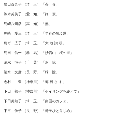
柴田百合子 （埼 玉） 「蒼 春」
渋木芙美子 （愛 知） 「静 寂」
島崎八州彦 （高 知） 「無」
嶋崎 愛三 （埼 玉） 「早春の散歩道」
島嵜 広子 （埼 玉） 「大 地 讃 頌」
島田 信一 （群 馬） 「妙義山 桜の里」
清水 恒子 （千 葉） 「追 憶」
清水 文彦 （長 野） 「緑 陰」
志村 肇 （神奈川） 「薄 日 さ す」
下田 敦子 （神奈川） 「セイリングを終えて」
下田美知子 （埼 玉） 「南国のカフェ」
下平 佳子 （長 野） 「椅子ひとりじめ」