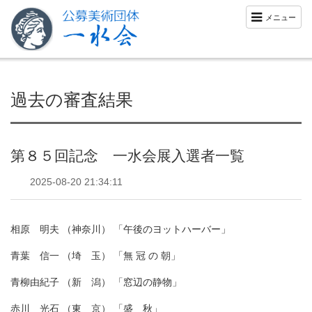
メニュー
過去の審査結果
第８５回記念 一水会展入選者一覧
2025-08-20 21:34:11
相原 明夫 （神奈川） 「午後のヨットハーバー」
青葉 信一 （埼 玉） 「無 冠 の 朝」
青柳由紀子 （新 潟） 「窓辺の静物」
赤川 光石 （東 京） 「盛 秋」